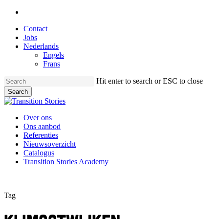
Skip
linkedin
to
Contact
main
Jobs
content
Nederlands
Engels
Frans
Hit enter to search or ESC to close
Search
Close
Search
Menu
Over ons
Ons aanbod
Referenties
Nieuwsoverzicht
Catalogus
Transition Stories Academy
Tag