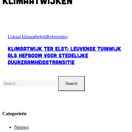
klimaatwijken
Klimaatwijk
Ter
Lokaal klimaatbeleid
Referenties
Elst:
Leuvense
Klimaatwijk Ter Elst: Leuvense tuinwijk
tuinwijk
als
als hefboom voor stedelijke
hefboom
duurzaamheidstransitie
voor
stedelijke
duurzaamheidstransitie
Search
Categorieën
Nieuws