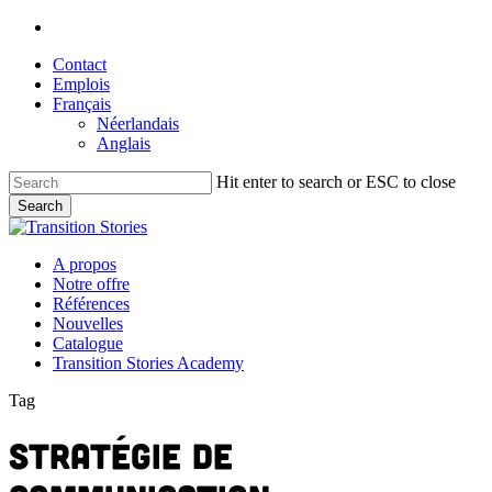
Skip
linkedin
to
Contact
main
Emplois
content
Français
Néerlandais
Anglais
Hit enter to search or ESC to close
Search
Close
Search
Menu
A propos
Notre offre
Références
Nouvelles
Catalogue
Transition Stories Academy
Tag
Stratégie de