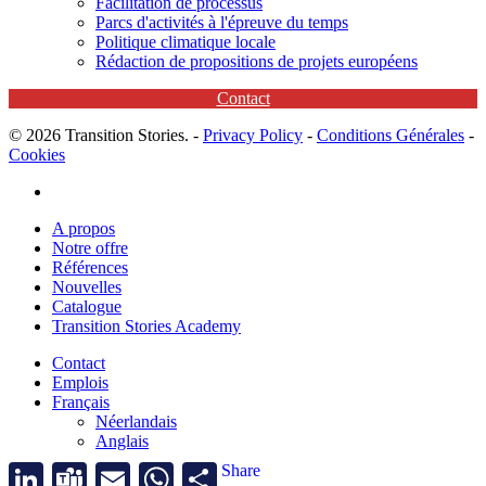
Facilitation de processus
Parcs d'activités à l'épreuve du temps
Politique climatique locale
Rédaction de propositions de projets européens
Contact
© 2026 Transition Stories. -
Privacy Policy
-
Conditions Générales
-
Cookies
linkedin
Close
A propos
Menu
Notre offre
Références
Nouvelles
Catalogue
Transition Stories Academy
Contact
Emplois
Français
Néerlandais
Anglais
LinkedIn
Teams
Email
WhatsApp
Share
linkedin