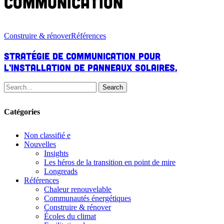
communication
Stratégie
de
Construire & rénover
Références
communication
pour
Stratégie de communication pour
l’installation
l’installation de panneaux solaires.
de
panneaux
Search
solaires.
Catégories
Non classifié
e
Nouvelles
Insights
Les héros de la transition en point de mire
Longreads
Références
Chaleur renouvelable
Communautés énergétiques
Construire & rénover
Écoles du climat