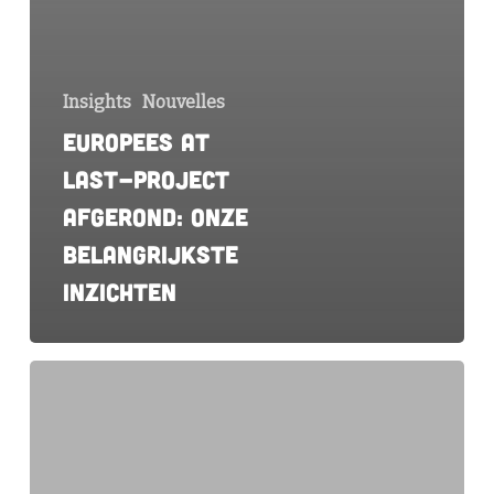
Insights
Nouvelles
Europees AT
LAST-project
afgerond: onze
belangrijkste
inzichten
VMx
zet
oprichter
en
drijvende