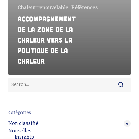
vers
Chaleur renouvelable
Références
la
politique
Accompagnement
de
de la zone de la
la
chaleur vers la
chaleur
politique de la
chaleur
Catégories
Non classifié
e
Nouvelles
Insights