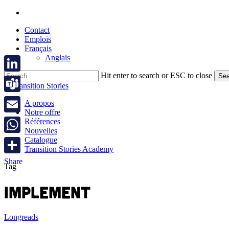
Skip
linkedin
to
Contact
main
Emplois
content
Français
Anglais
Hit enter to search or ESC to close
Sea
LinkedIn
Close
Search
Teams
Menu
A propos
Notre offre
Email
Références
Nouvelles
Catalogue
WhatsApp
Transition Stories Academy
Share
Tag
IMPLEMENT
L’importance
Longreads
de