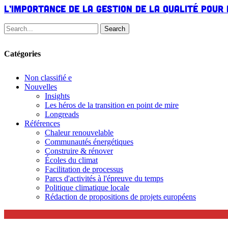
la
L’importance de la gestion de la qualité pour 
gestion
de
Search
la
qualité
pour
Catégories
la
politique
Non classifié
e
climatique
Nouvelles
Insights
Les héros de la transition en point de mire
Longreads
Références
Chaleur renouvelable
Communautés énergétiques
Construire & rénover
Écoles du climat
Facilitation de processus
Parcs d'activités à l'épreuve du temps
Politique climatique locale
Rédaction de propositions de projets européens