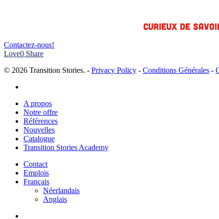
Curieux de savoi
Contactez-nous!
Love
0
Share
© 2026 Transition Stories. -
Privacy Policy
-
Conditions Générales
-
linkedin
Close
A propos
Menu
Notre offre
Références
Nouvelles
Catalogue
Transition Stories Academy
Contact
Emplois
Français
Néerlandais
Anglais
linkedin