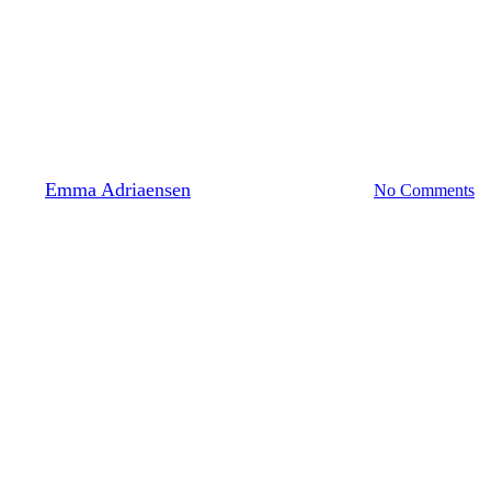
Politique climatique locale
Références
énergétiques et climatiques 
flamandes
By
Emma Adriaensen
7 mai 2024
juin 17th, 2024
No Comments