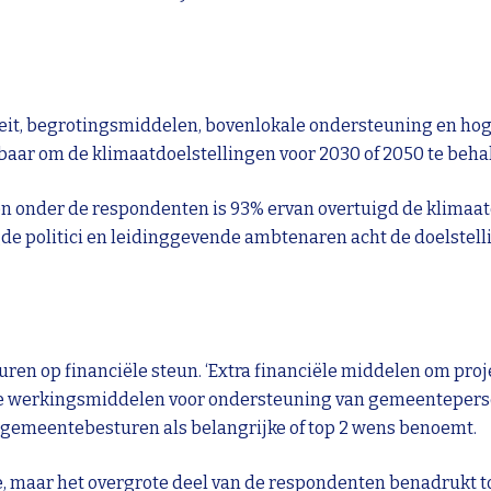
eit, begrotingsmiddelen, bovenlokale ondersteuning en hog
aar om de klimaatdoelstellingen voor 2030 of 2050 te behal
 onder de respondenten is 93% ervan overtuigd de klimaatd
de politici en leidinggevende ambtenaren acht de doelstell
turen op financiële steun. ‘Extra financiële middelen om pro
ciële werkingsmiddelen voor ondersteuning van gemeentepers
le gemeentebesturen als belangrijke of top 2 wens benoemt.
maar het overgrote deel van de respondenten benadrukt t