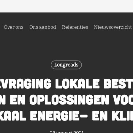
Over ons
Ons aanbod
Referenties
Nieuwsoverzicht
Longreads
vraging lokale best
 en oplossingen vo
aal energie- en kl