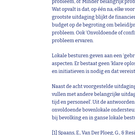
probleem’, of ‘Minder belangrijk pr
Wat opvalt is dat, op één na, elke 
grootste uitdaging blijkt de financi
budget op de begroting om beleid/proj
probleem. Ook ‘Onvoldoende of conflic
probleem ervaren.
Lokale besturen geven aan een ‘gebr
aspecten. Er bestaat geen ‘klare op
en initiatieven is nodig en dat verei
Naast de acht voorgestelde uitdagin
vullen met andere belangrijke uitda
tijd en personeel’. Uit de antwoorde
onvoldoende bovenlokale ondersteun
bij bevolking en in ganse lokale best
[1]
Spaans, E., Van Der Ploeg, G., & Resi