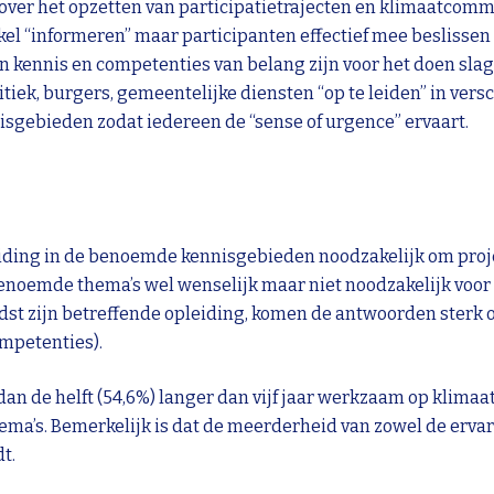
ver het opzetten van participatietrajecten en klimaatcommu
kel “informeren” maar participanten effectief mee beslissen 
 kennis en competenties van belang zijn voor het doen slage
tiek, burgers, gemeentelijke diensten “op te leiden” in vers
gebieden zodat iedereen de “sense of urgence” ervaart.
iding in de benoemde kennisgebieden noodzakelijk om proje
genoemde thema’s wel wenselijk maar niet noodzakelijk voor 
dst zijn betreffende opleiding, komen de antwoorden sterk o
mpetenties).
an de helft (54,6%) langer dan vijf jaar werkzaam op klimaa
ema’s. Bemerkelijk is dat de meerderheid van zowel de erva
t.