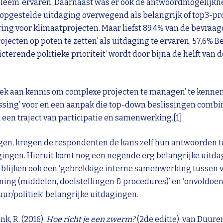
obleem’ ervaren. Daarnaast was er ook de antwoordmogelijkh
vooropgestelde uitdaging overwegend als belangrijk of top3-
ering voor klimaatprojecten. Maar liefst 89.4% van de bevra
ecten op poten te zetten’ als uitdaging te ervaren. 57,6% Be
terende politieke prioriteit’ wordt door bijna de helft van 
ek aan kennis om complexe projecten te managen’ te kennen.
lossing’ voor en een aanpak die top-down beslissingen comb
st een traject van participatie en samenwerking.
[1]
gen, kregen de respondenten de kans zelf hun antwoorden te 
gingen. Hieruit komt nog een negende erg belangrijke uitdag
n blijken ook een ‘gebrekkige interne samenwerking tussen 
ing (middelen, doelstellingen & procedures)’ en ‘onvoldoe
uur/politiek’ belangrijke uitdagingen.
nk, R. (2016).
Hoe richt je een zwerm?
(2de editie). van Duur