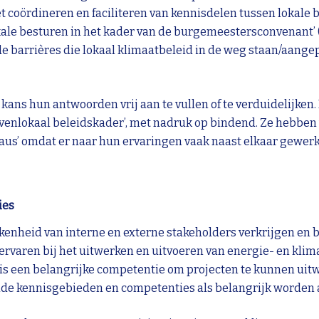
t coördineren en faciliteren van kennisdelen tussen lokale b
kale besturen in het kader van de burgemeestersconvenant’ (
e barrières die lokaal klimaatbeleid in de weg staan/aang
ans hun antwoorden vrij aan te vullen of te verduidelijken.
venlokaal beleidskader’, met nadruk op bindend. Ze hebben
aus’ omdat er naar hun ervaringen vaak naast elkaar gewerk
ies
okkenheid van interne en externe stakeholders verkrijgen en
ervaren bij het uitwerken en uitvoeren van energie- en klim
 een belangrijke competentie om projecten te kunnen uitwe
telde kennisgebieden en competenties als belangrijk worde