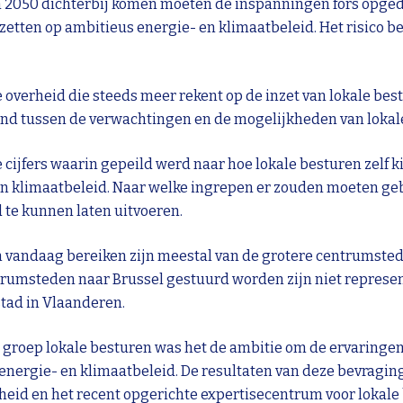
 2050 dichterbij komen moeten de inspanningen fors opgedr
zetten op ambitieus energie- en klimaatbeleid. Het risico b
e overheid die steeds meer rekent op de inzet van lokale bes
nd tussen de verwachtingen en de mogelijkheden van lokal
e cijfers waarin gepeild werd naar hoe lokale besturen zelf 
en klimaatbeleid. Naar welke ingrepen er zouden moeten g
 te kunnen laten uitvoeren.
 vandaag bereiken zijn meestal van de grotere centrumsted
trumsteden naar Brussel gestuurd worden zijn niet represent
tad in Vlaanderen.
groep lokale besturen was het de ambitie om de ervaringen
 energie- en klimaatbeleid. De resultaten van deze bevragi
heid en het recent opgerichte expertisecentrum voor lokale