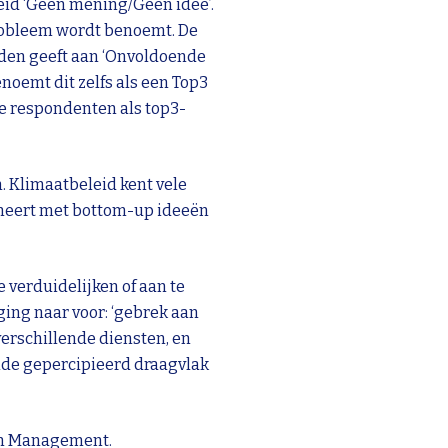
eid ‘Geen mening/Geen idee’.
probleem wordt benoemt. De
agden geeft aan ‘Onvoldoende
noemt dit zelfs als een Top3
de respondenten als top3-
 Klimaatbeleid kent vele
ineert met bottom-up ideeën
verduidelijken of aan te
ing naar voor: ‘gebrek aan
verschillende diensten, en
nde gepercipieerd draagvlak
en Management.